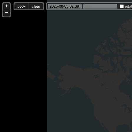
+
bbox
clear
rela
−