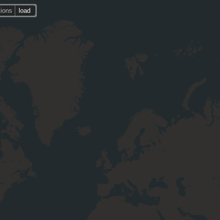
tions
load