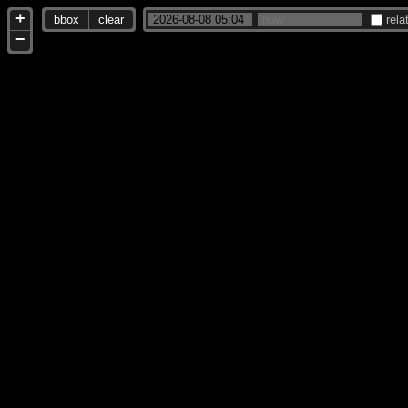
+
bbox
clear
rela
−