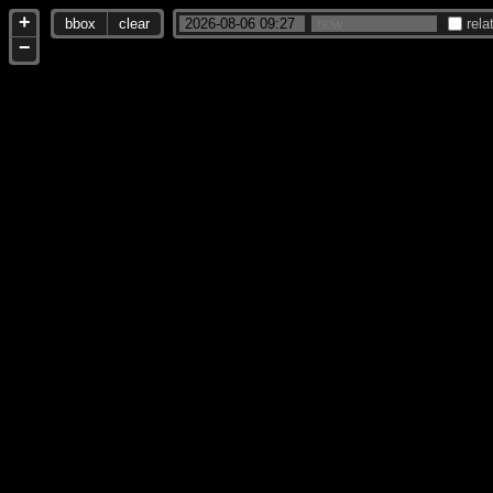
+
bbox
clear
rela
−