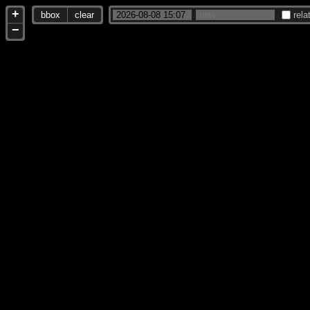
+
bbox
clear
rela
−