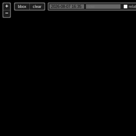
+
bbox
clear
rela
−