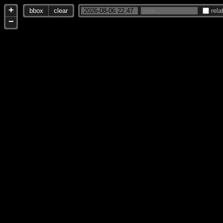
+
bbox
clear
rela
−