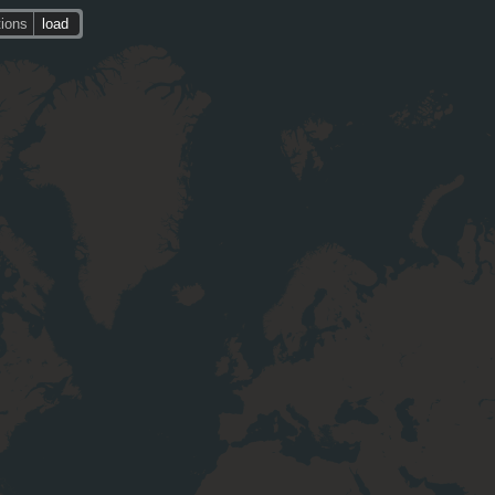
tions
load