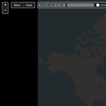
+
bbox
clear
rela
−