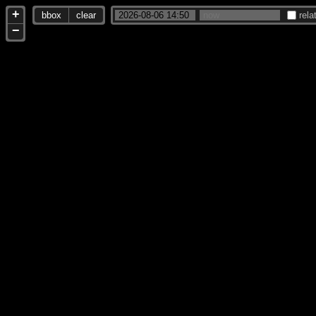
+
bbox
clear
rela
−