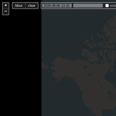
+
bbox
clear
rela
−