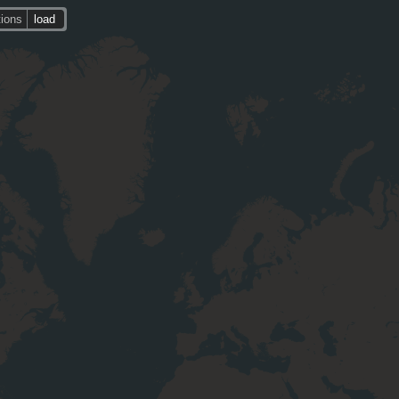
tions
load