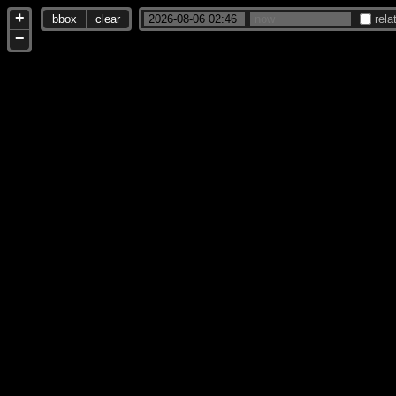
+
bbox
clear
rela
−