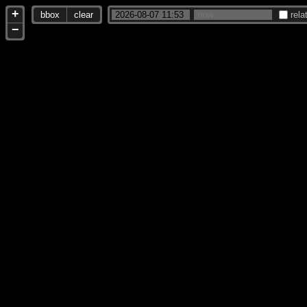
+
bbox
clear
rela
−