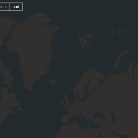
tions
load