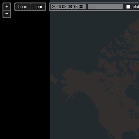
+
bbox
clear
rela
−