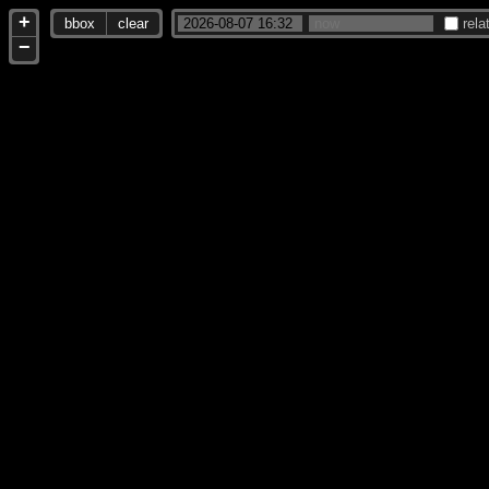
+
bbox
clear
rela
−