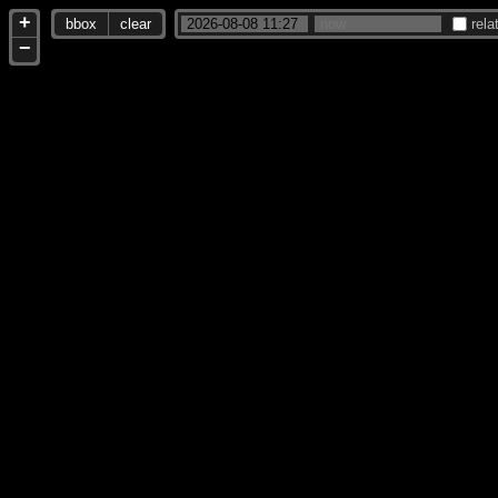
+
bbox
clear
rela
−