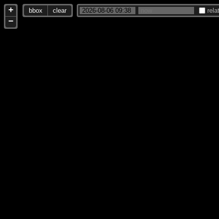
+
bbox
clear
rela
−