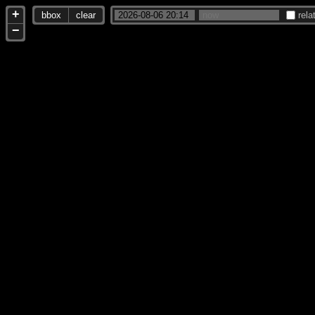
+
bbox
clear
rela
−