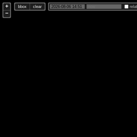
+
bbox
clear
rela
−