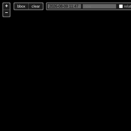
+
bbox
clear
rela
−