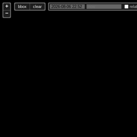
+
bbox
clear
rela
−