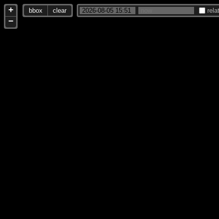
+
bbox
clear
rela
−