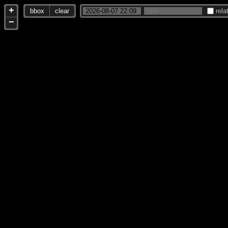
+
bbox
clear
rela
−