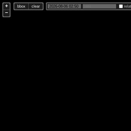
+
bbox
clear
rela
−