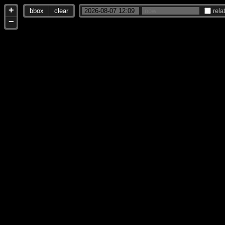
+
bbox
clear
rela
−