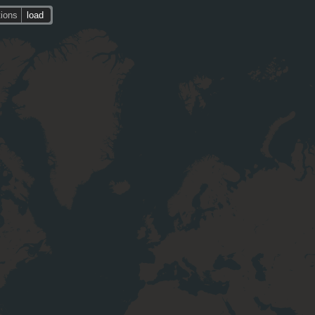
tions
load