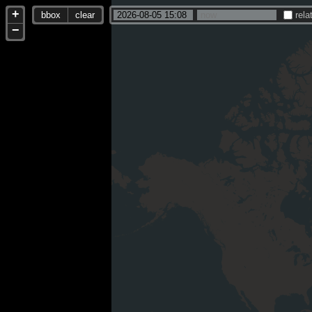
+
bbox
clear
rela
−