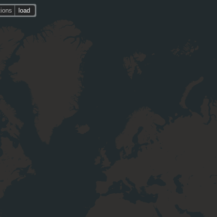
tions
load