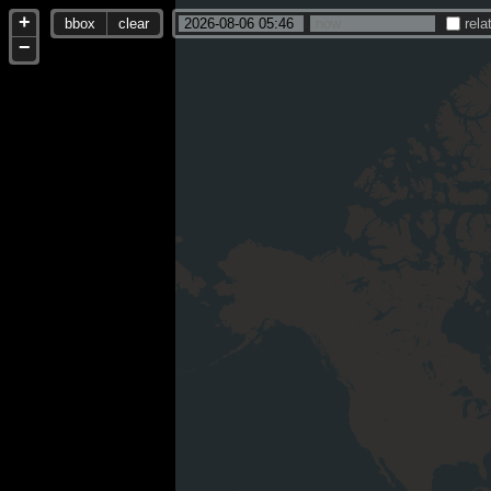
+
bbox
clear
rela
−