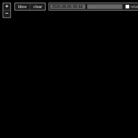
+
bbox
clear
rela
−