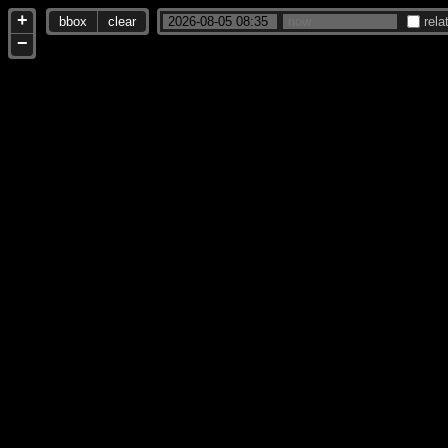
+
bbox
clear
rela
−