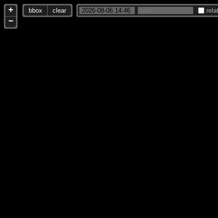
+
bbox
clear
rela
−