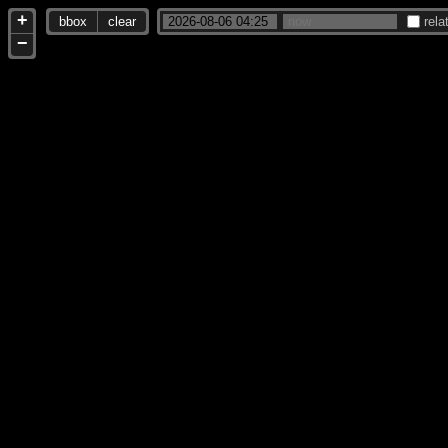
+
bbox
clear
rela
−