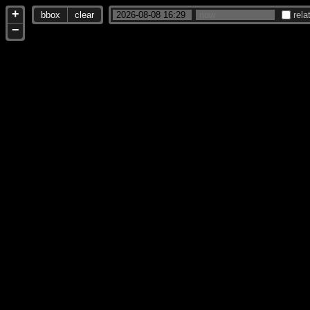
+
bbox
clear
rela
−