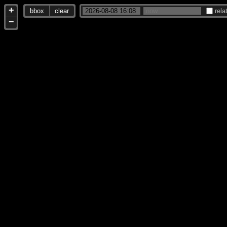
+
bbox
clear
rela
−