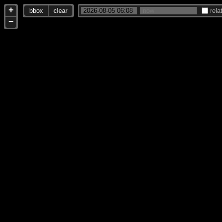
+
bbox
clear
rela
−