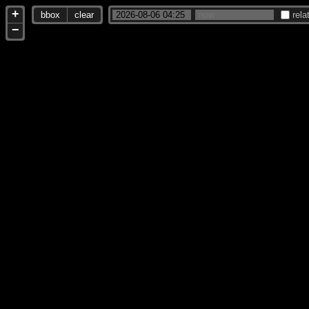
+
bbox
clear
rela
−