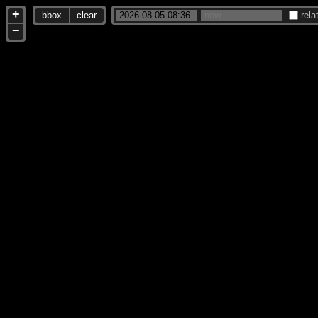
+
bbox
clear
rela
−