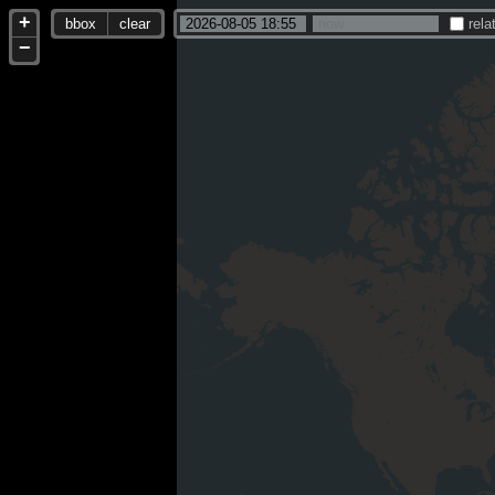
+
bbox
clear
rela
−