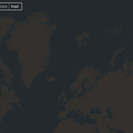
tions
load