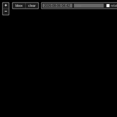
+
bbox
clear
rela
−