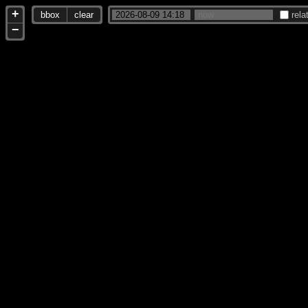
+
bbox
clear
rela
−