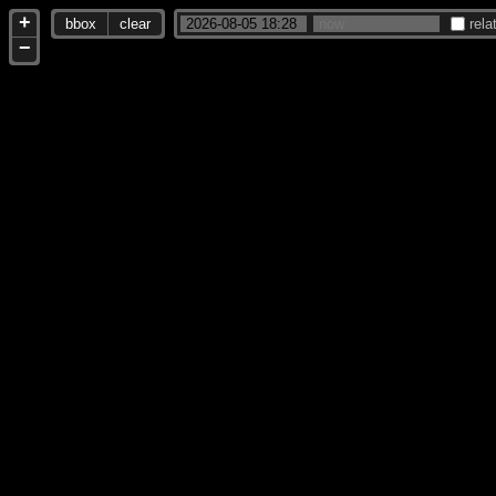
+
bbox
clear
rela
−