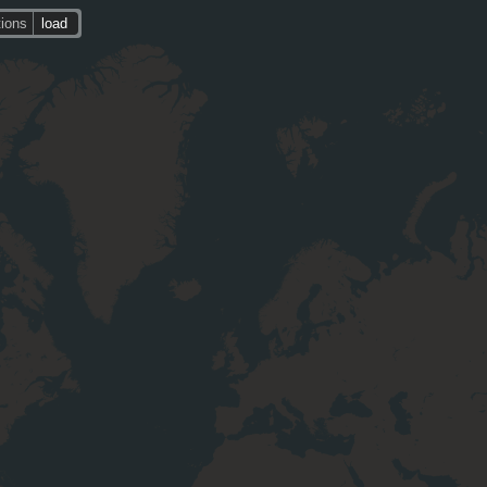
tions
load