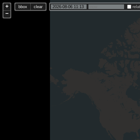
+
bbox
clear
rela
−