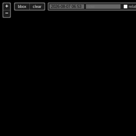
+
bbox
clear
rela
−