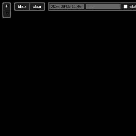
+
bbox
clear
rela
−