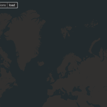
tions
load