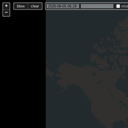
+
bbox
clear
rela
−