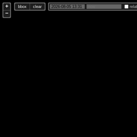
+
bbox
clear
rela
−