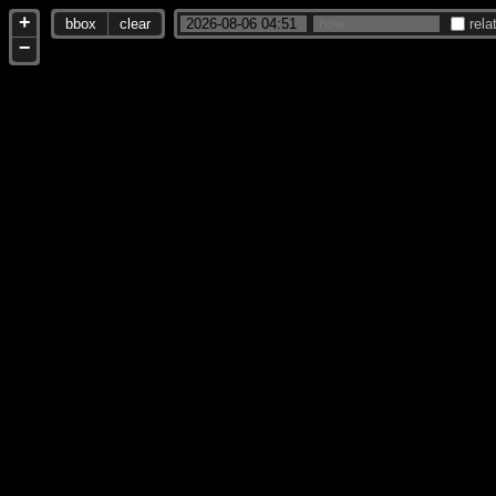
+
bbox
clear
rela
−