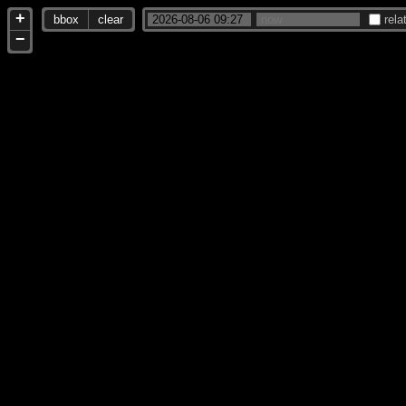
+
bbox
clear
rela
−