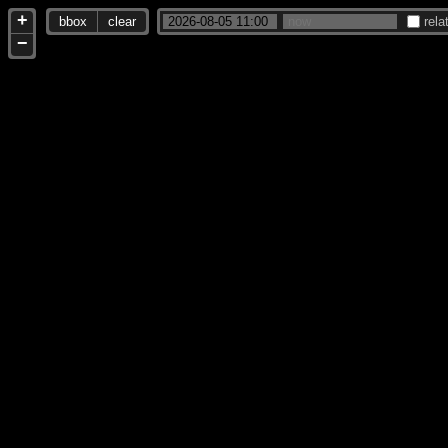
+
bbox
clear
rela
−