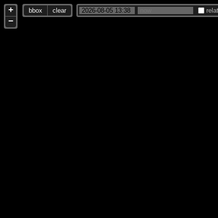
+
bbox
clear
rela
−