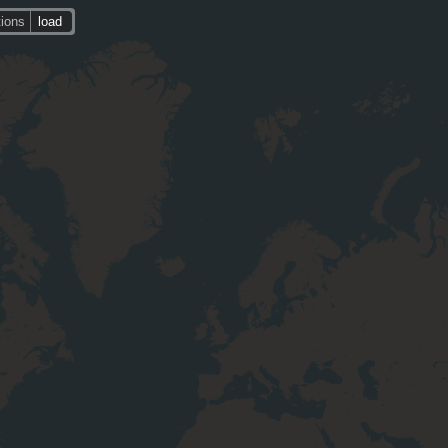
tions
load