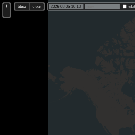
+
bbox
clear
rela
−