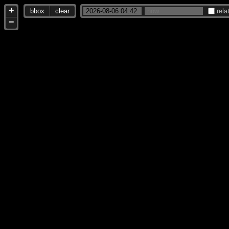
+
bbox
clear
rela
−