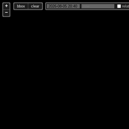
+
bbox
clear
rela
−